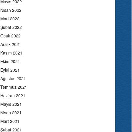
Mayıs 2022
Nisan 2022
Mart 2022
Şubat 2022
Ocak 2022
Aralık 2021
Kasım 2021
Ekim 2021
Eylül 2021
Ağustos 2021
Temmuz 2021
Haziran 2021
Mayıs 2021
Nisan 2021
Mart 2021
Şubat 2021