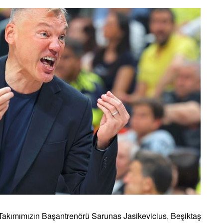
akımımızın Başantrenörü Sarunas Jasikevicius, Beşiktaş