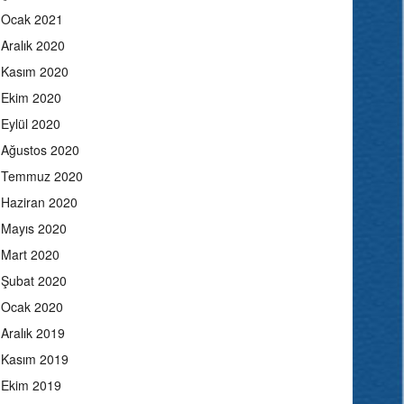
Ocak 2021
Aralık 2020
Kasım 2020
Ekim 2020
Eylül 2020
Ağustos 2020
Temmuz 2020
Haziran 2020
Mayıs 2020
Mart 2020
Şubat 2020
Ocak 2020
Aralık 2019
Kasım 2019
Ekim 2019