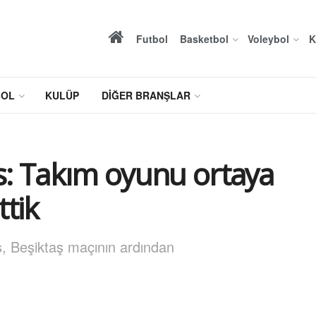
Futbol
Basketbol
Voleybol
K
BOL
KULÜP
DIĞER BRANŞLAR
us: Takım oyunu ortaya
tik
, Beşiktaş maçının ardından