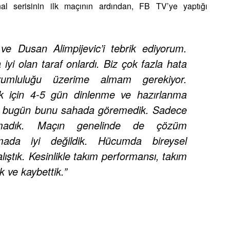
l serisinin ilk maçının ardından, FB TV’ye yaptığı
 ve Dusan Alimpijevic’i tebrik ediyorum.
iyi olan taraf onlardı. Biz çok fazla hata
rumluluğu üzerime almam gerekiyor.
ak için 4-5 gün dinlenme ve hazırlanma
a bugün bunu sahada göremedik. Sadece
madık. Maçın genelinde de çözüm
mada iyi değildik. Hücumda bireysel
ıştık. Kesinlikle takım performansı, takım
 ve kaybettik.”