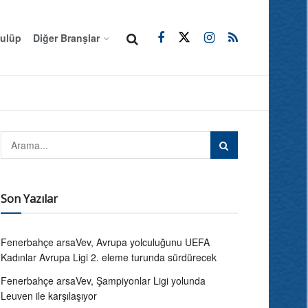
ulüp
Diğer Branşlar
Son Yazılar
Fenerbahçe arsaVev, Avrupa yolculuğunu UEFA
Kadınlar Avrupa Ligi 2. eleme turunda sürdürecek
Fenerbahçe arsaVev, Şampiyonlar Ligi yolunda
Leuven ile karşılaşıyor