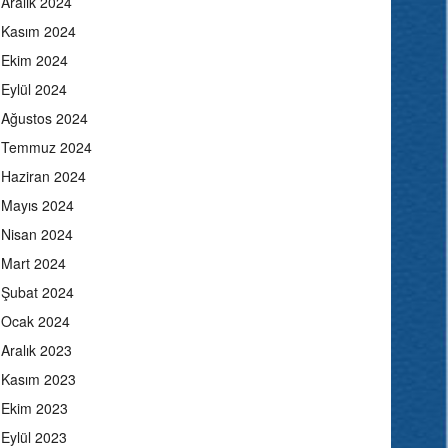
Aralık 2024
Kasım 2024
Ekim 2024
Eylül 2024
Ağustos 2024
Temmuz 2024
Haziran 2024
Mayıs 2024
Nisan 2024
Mart 2024
Şubat 2024
Ocak 2024
Aralık 2023
Kasım 2023
Ekim 2023
Eylül 2023