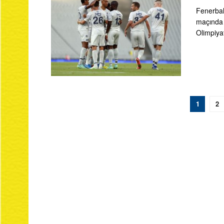
Fenerbah
maçında 
Olimpiyat
1
2