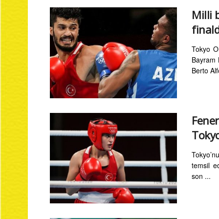
Milli
final
Tokyo Ol
Bayram M
Berto Al
Fener
Tokyo
Tokyo’nu
temsil e
son ...