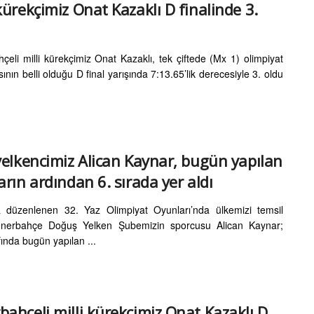
 kürekçimiz Onat Kazaklı D finalinde 3.
çeli milli kürekçimiz Onat Kazaklı, tek çiftede (Mx 1) olimpiyat
ının belli olduğu D final yarışında 7:13.65’lik derecesiyle 3. oldu
 yelkencimiz Alican Kaynar, bugün yapılan
ların ardından 6. sırada yer aldı
 düzenlenen 32. Yaz Olimpiyat Oyunları’nda ülkemizi temsil
nerbahçe Doğuş Yelken Şubemizin sporcusu Alican Kaynar;
fında bugün yapılan ...
bahçeli milli kürekçimiz Onat Kazaklı D