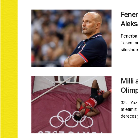
Fener
Aleks
Fenerba
Takımımı
sitesind
Milli
Olimp
32. Yaz
atletimiz
derecesiy