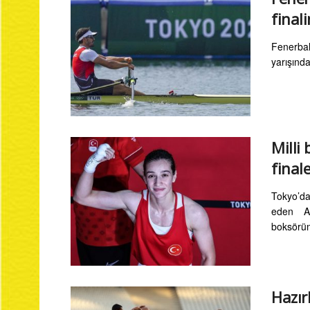
finali
Fenerbahç
yarışında
Milli
final
Tokyo’da
eden Av
boksörüm
Hazır