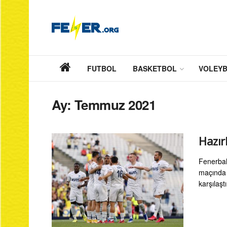
FUTBOL
BASKETBOL
VOLEY
Ay:
Temmuz 2021
Hazır
Fenerba
maçında
karşılaşt