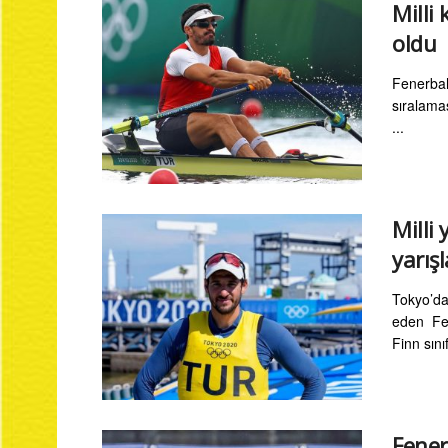
Milli
oldu
Fenerbah
sıralamas
...
Milli
yarış
Tokyo’da
eden Fe
Finn sını
Fener