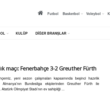
Futbol
Basketbol
Voleybol
K
BOL
KULÜP
DIĞER BRANŞLAR
lık maçı: Fenerbahçe 3-2 Greuther Fürth
hçemiz, yeni sezon çalışmaları kapsamında beşinci hazırlık
 Almanya’nın Bundesliga ekiplerinden Greuther Fürth ile
ı. Atatürk Olimpiyat Stadı’nın ev sahipliği ...