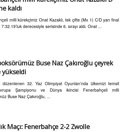
ne kaldı
eli milli kürekçimiz Onat Kazaklı, tek çifte (Mx 1) C/D yarı final
 7:32.19’luk derecesiyle serisinde 6. sırayı aldı. Onat ...
 boksörümüz Buse Naz Çakıroğlu çeyrek
e yükseldi
 düzenlenen 32. Yaz Olimpiyat Oyunları’nda ülkemizi temsil
rupa Şampiyonu ve Dünya ikincisi Fenerbahçeli milli
üz Buse Naz Çakıroğlu, ...
lık Maçı: Fenerbahçe 2-2 Zwolle