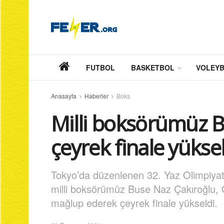
FUTBOL
BASKETBOL
VOLEY
Anasayfa
Haberler
Boks
Milli boksörümüz B
çeyrek finale yükse
Tokyo’da düzenlenen 32. Yaz Olimpiya
milli boksörümüz Buse Naz Çakıroğlu, 
mağlup ederek çeyrek finale yükseldi.