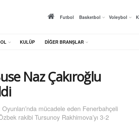
Futbol
Basketbol
Voleybol
K
BOL
KULÜP
DIĞER BRANŞLAR
use Naz Çakıroğlu
ldi
t Oyunları’nda mücadele eden Fenerbahçeli
Özbek rakibi Tursunoy Rakhimova’yı 3-2