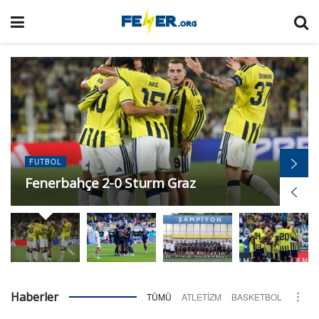
FUTBOL
Metalist 1925 Kharkiv 1-2 Fenerbahçe
arsaVev
Haberler
TÜMÜ
ATLETIZM
BASKETBOL