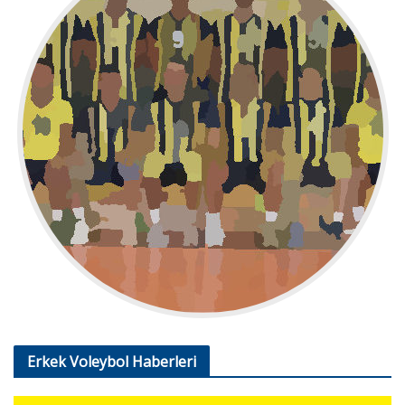
Erkek Voleybol Haberleri