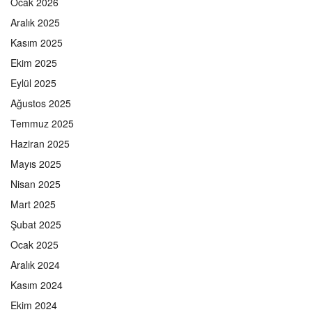
Ocak 2026
Aralık 2025
Kasım 2025
Ekim 2025
Eylül 2025
Ağustos 2025
Temmuz 2025
Haziran 2025
Mayıs 2025
Nisan 2025
Mart 2025
Şubat 2025
Ocak 2025
Aralık 2024
Kasım 2024
Ekim 2024