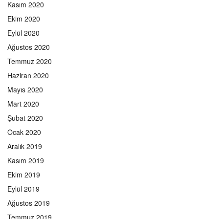
Kasım 2020
Ekim 2020
Eylül 2020
Ağustos 2020
Temmuz 2020
Haziran 2020
Mayıs 2020
Mart 2020
Şubat 2020
Ocak 2020
Aralık 2019
Kasım 2019
Ekim 2019
Eylül 2019
Ağustos 2019
Temmuz 2019