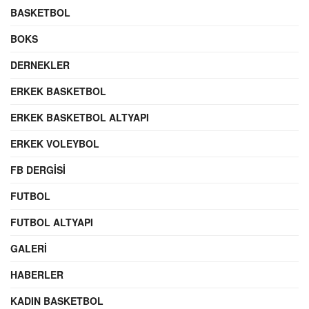
BASKETBOL
BOKS
DERNEKLER
ERKEK BASKETBOL
ERKEK BASKETBOL ALTYAPI
ERKEK VOLEYBOL
FB DERGISI
FUTBOL
FUTBOL ALTYAPI
GALERI
HABERLER
KADIN BASKETBOL