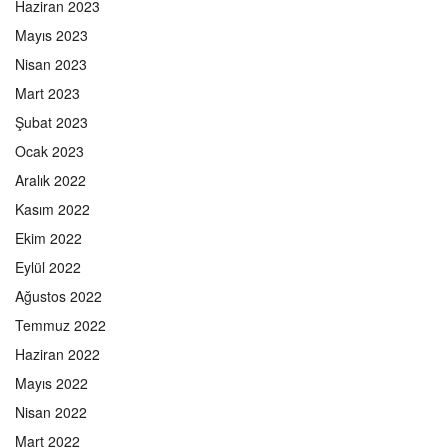
Haziran 2023
Mayıs 2023
Nisan 2023
Mart 2023
Şubat 2023
Ocak 2023
Aralık 2022
Kasım 2022
Ekim 2022
Eylül 2022
Ağustos 2022
Temmuz 2022
Haziran 2022
Mayıs 2022
Nisan 2022
Mart 2022