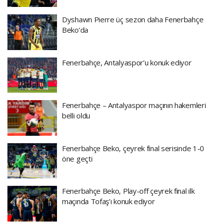
Dyshawn Pierre üç sezon daha Fenerbahçe
Beko’da
Fenerbahçe, Antalyaspor’u konuk ediyor
Fenerbahçe – Antalyaspor maçının hakemleri
belli oldu
Fenerbahçe Beko, çeyrek final serisinde 1-0
öne geçti
Fenerbahçe Beko, Play-off çeyrek final ilk
maçında Tofaş’ı konuk ediyor