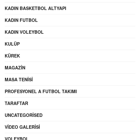
KADIN BASKETBOL ALTYAPI
KADIN FUTBOL
KADIN VOLEYBOL
KULÜP
KÜREK
MAGAZIN
MASA TENISI
PROFESYONEL A FUTBOL TAKIMI
TARAFTAR
UNCATEGORISED
VIDEO GALERISI
VOLEYBOL