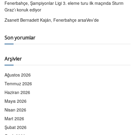
Fenerbahçe, Şampiyonlar Ligi 3. eleme turu ilk maçında Sturm
Graz’ı konuk ediyor
Zsanett Bernadett Kaján, Fenerbahçe arsaVev’de
Son yorumlar
Arşivler
Ağustos 2026
Temmuz 2026
Haziran 2026
Mayıs 2026
Nisan 2026
Mart 2026
Şubat 2026