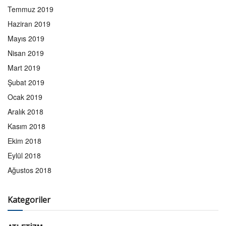
Temmuz 2019
Haziran 2019
Mayıs 2019
Nisan 2019
Mart 2019
Şubat 2019
Ocak 2019
Aralık 2018
Kasım 2018
Ekim 2018
Eylül 2018
Ağustos 2018
Kategoriler