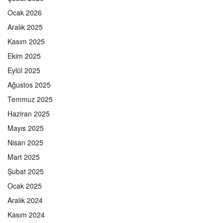
Ocak 2026
Aralık 2025
Kasım 2025
Ekim 2025
Eylül 2025
Ağustos 2025
Temmuz 2025
Haziran 2025
Mayıs 2025
Nisan 2025
Mart 2025
Şubat 2025
Ocak 2025
Aralık 2024
Kasım 2024