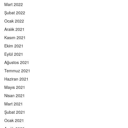
Mart 2022
Şubat 2022
Ocak 2022
Aralık 2021
Kasım 2021
Ekim 2021
Eylül 2021
Ağustos 2021
Temmuz 2021
Haziran 2021
Mayıs 2021
Nisan 2021
Mart 2021
Şubat 2021
Ocak 2021