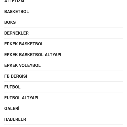
ATLETIZM
BASKETBOL
BOKS
DERNEKLER
ERKEK BASKETBOL
ERKEK BASKETBOL ALTYAPI
ERKEK VOLEYBOL
FB DERGISI
FUTBOL
FUTBOL ALTYAPI
GALERI
HABERLER