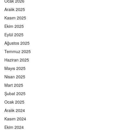
Ocak 2026
Aralık 2025
Kasım 2025
Ekim 2025
Eylül 2025
Ağustos 2025
Temmuz 2025
Haziran 2025
Mayıs 2025
Nisan 2025
Mart 2025
Şubat 2025
Ocak 2025
Aralık 2024
Kasım 2024
Ekim 2024