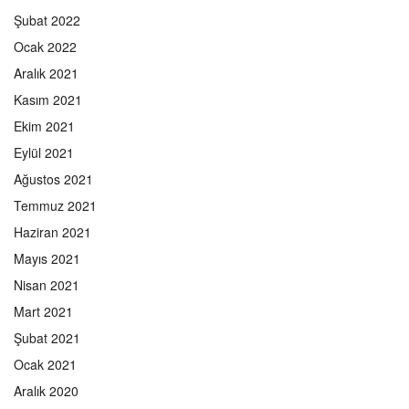
Şubat 2022
Ocak 2022
Aralık 2021
Kasım 2021
Ekim 2021
Eylül 2021
Ağustos 2021
Temmuz 2021
Haziran 2021
Mayıs 2021
Nisan 2021
Mart 2021
Şubat 2021
Ocak 2021
Aralık 2020