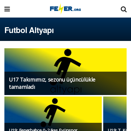
Futbol Altyapı
U17 Takımımız, sezonu üçüncülükle
tamamladı
U19: Fenerbahçe 0-2 ikas Eyüpspor
U19: T. Kon