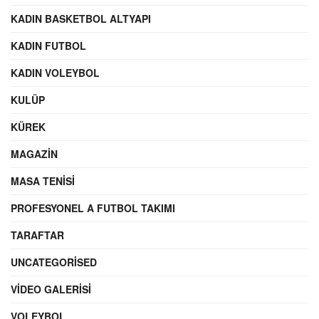
KADIN BASKETBOL ALTYAPI
KADIN FUTBOL
KADIN VOLEYBOL
KULÜP
KÜREK
MAGAZIN
MASA TENISI
PROFESYONEL A FUTBOL TAKIMI
TARAFTAR
UNCATEGORISED
VIDEO GALERISI
VOLEYBOL