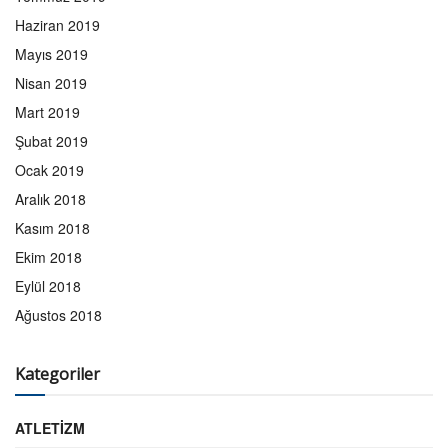
Haziran 2019
Mayıs 2019
Nisan 2019
Mart 2019
Şubat 2019
Ocak 2019
Aralık 2018
Kasım 2018
Ekim 2018
Eylül 2018
Ağustos 2018
Kategoriler
ATLETIZM