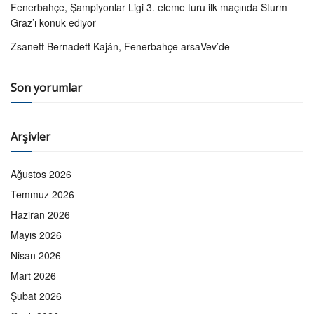
Fenerbahçe, Şampiyonlar Ligi 3. eleme turu ilk maçında Sturm
Graz’ı konuk ediyor
Zsanett Bernadett Kaján, Fenerbahçe arsaVev’de
Son yorumlar
Arşivler
Ağustos 2026
Temmuz 2026
Haziran 2026
Mayıs 2026
Nisan 2026
Mart 2026
Şubat 2026