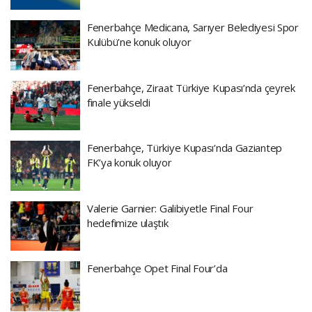
Fenerbahçe Medicana, Sarıyer Belediyesi Spor
Kulübü’ne konuk oluyor
Fenerbahçe, Ziraat Türkiye Kupası’nda çeyrek
finale yükseldi
Fenerbahçe, Türkiye Kupası’nda Gaziantep
FK’ya konuk oluyor
Valerie Garnier: Galibiyetle Final Four
hedefimize ulaştık
Fenerbahçe Opet Final Four’da