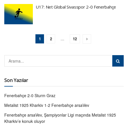
U17: Net Global Sivasspor 2-0 Fenerbahçe
1
2
…
12
Son Yazılar
Fenerbahçe 2-0 Sturm Graz
Metalist 1925 Kharkiv 1-2 Fenerbahçe arsaVev
Fenerbahçe arsaVev, Şampiyonlar Ligi maçında Metalist 1925
Kharkiv’e konuk oluyor