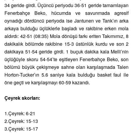
34 geride girdi. Üçüncü periyodu 36-51 geride tamamlayan
Fenerbahçe Beko, hücumda ve savunmada agresif
oynadığı dördüncü periyoda ise Jantunen ve Tarık’ın arka
arkaya bulduğu üçlüklerle başladı ve rakibine erken mola
aldırdı: 42-51 (08:35) Mola dönüşü farkı eriten Takımımız, 8
dakikalık bölümde rakibine 15-3 üstünlük kurdu ve son 2
dakikaya 51-54 geride girdi. 1 buçuk dakika kala Melli’nin
üçlüğüyle skoru 54-54’te eşitleyen Fenerbahçe Beko, son
bölümü büyük çekişmeye sahne olan karşılaşmada Talen
Horton-Tucker’ın 5.6 saniye kala bulduğu basket faul ile
öne geçti ve karşılaşmayı 60-59 kazandı.
Çeyrek skorları:
1.Çeyrek: 6-21
2.Çeyrek: 15-13
3.Çeyrek: 15-17