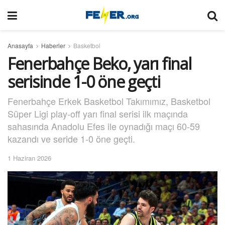
Anasayfa
Haberler
Basketbol
Fenerbahçe Beko, yarı final
serisinde 1-0 öne geçti
Fenerbahçe Erkek Basketbol Takımımız, Basketbol
Süper Ligi play-off yarı final serisi ilk maçında
sahasında Anadolu Efes ile oynadığı maçı 60-59
kazandı ve seride 1-0 öne geçti.
1 Haziran 2026