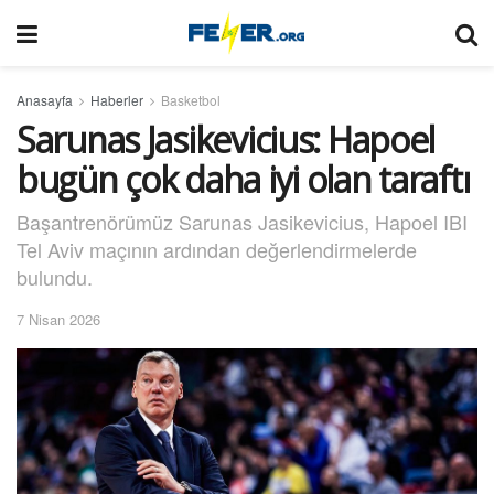
Anasayfa
Haberler
Basketbol
Sarunas Jasikevicius: Hapoel
bugün çok daha iyi olan taraftı
Başantrenörümüz Sarunas Jasikevicius, Hapoel IBI
Tel Aviv maçının ardından değerlendirmelerde
bulundu.
7 Nisan 2026