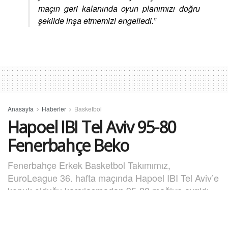
maçın geri kalanında oyun planımızı doğru
şekilde inşa etmemizi engelledi.”
Anasayfa
Haberler
Basketbol
Hapoel IBI Tel Aviv 95-80
Fenerbahçe Beko
Fenerbahçe Erkek Basketbol Takımımız,
EuroLeague 36. hafta maçında Hapoel IBI Tel Aviv’e
konuk olduğu karşılaşmadan 95-80 mağlup ayrıldı.
7 Nisan 2026