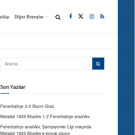
ulüp
Diğer Branşlar
Son Yazılar
Fenerbahçe 2-0 Sturm Graz
Metalist 1925 Kharkiv 1-2 Fenerbahçe arsaVev
Fenerbahçe arsaVev, Şampiyonlar Ligi maçında
Metalist 1925 Kharkiv’e konuk oluyor