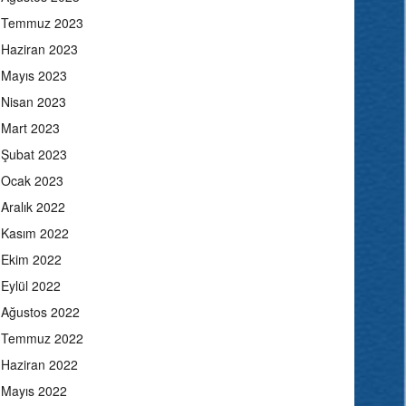
Temmuz 2023
Haziran 2023
Mayıs 2023
Nisan 2023
Mart 2023
Şubat 2023
Ocak 2023
Aralık 2022
Kasım 2022
Ekim 2022
Eylül 2022
Ağustos 2022
Temmuz 2022
Haziran 2022
Mayıs 2022