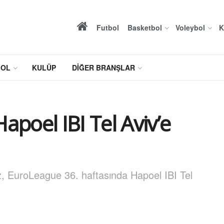
Futbol
Basketbol
Voleybol
K
BOL
KULÜP
DIĞER BRANŞLAR
poel IBI Tel Aviv’e
, EuroLeague 36. haftasında Hapoel IBI Tel