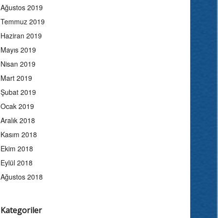
Ağustos 2019
Temmuz 2019
Haziran 2019
Mayıs 2019
Nisan 2019
Mart 2019
Şubat 2019
Ocak 2019
Aralık 2018
Kasım 2018
Ekim 2018
Eylül 2018
Ağustos 2018
Kategoriler