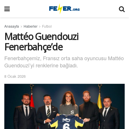
Anasayfa
Haberler
Futbol
Mattéo Guendouzi
Fenerbahçe’de
Fenerbahçemiz, Fransız orta saha oyuncusu Mattéo
Guendouzi’yi renklerine bağladı.
8 Ocak 2026