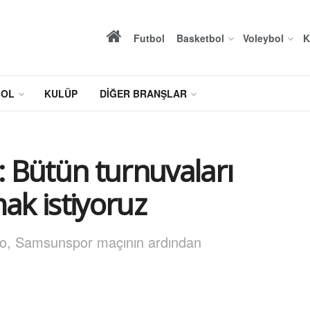
Futbol
Basketbol
Voleybol
K
BOL
KULÜP
DIĞER BRANŞLAR
 Bütün turnuvaları
ak istiyoruz
o, Samsunspor maçının ardından