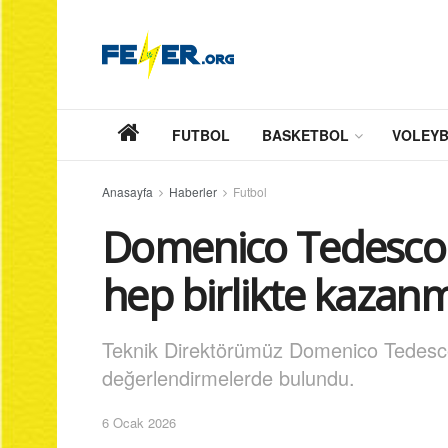
FUTBOL
BASKETBOL
VOLEY
Anasayfa
Haberler
Futbol
Domenico Tedesco:
hep birlikte kazanm
Teknik Direktörümüz Domenico Tedesc
değerlendirmelerde bulundu.
6 Ocak 2026