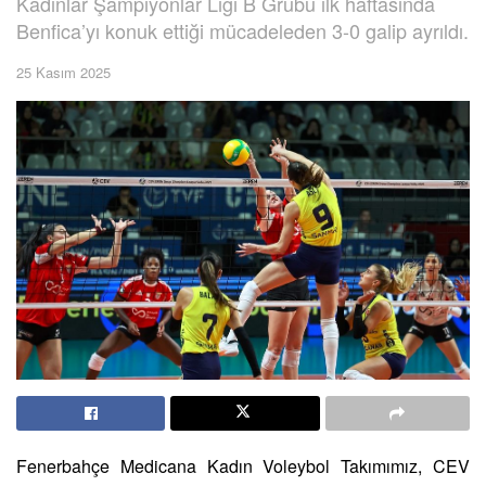
Kadınlar Şampiyonlar Ligi B Grubu ilk haftasında
Benfica’yı konuk ettiği mücadeleden 3-0 galip ayrıldı.
25 Kasım 2025
Fenerbahçe Medicana Kadın Voleybol Takımımız, CEV