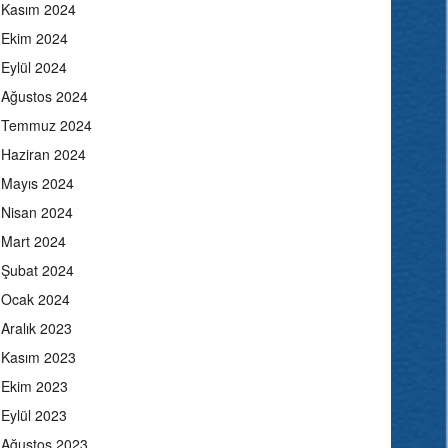
Kasım 2024
Ekim 2024
Eylül 2024
Ağustos 2024
Temmuz 2024
Haziran 2024
Mayıs 2024
Nisan 2024
Mart 2024
Şubat 2024
Ocak 2024
Aralık 2023
Kasım 2023
Ekim 2023
Eylül 2023
Ağustos 2023