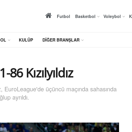
Futbol
Basketbol
Voleybol
K
BOL
KULÜP
DIĞER BRANŞLAR
86 Kızılyıldız
z, EuroLeague'de üçüncü maçında sahasında
lup ayrıldı.