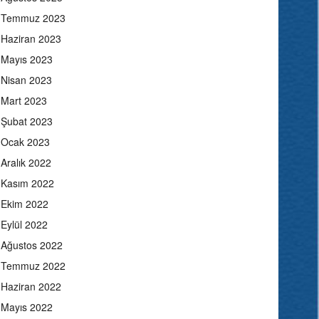
Temmuz 2023
Haziran 2023
Mayıs 2023
Nisan 2023
Mart 2023
Şubat 2023
Ocak 2023
Aralık 2022
Kasım 2022
Ekim 2022
Eylül 2022
Ağustos 2022
Temmuz 2022
Haziran 2022
Mayıs 2022