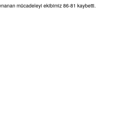
ynanan mücadeleyi ekibimiz 86-81 kaybetti.