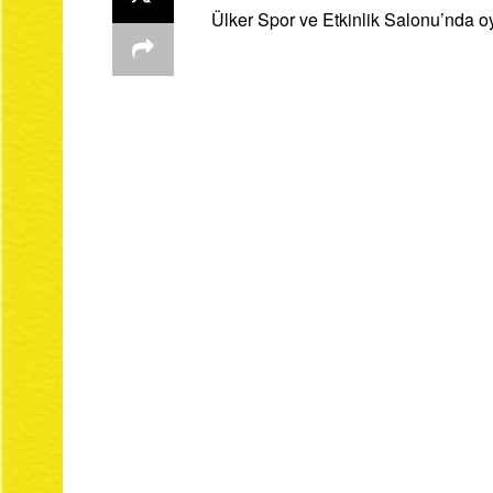
Ülker Spor ve Etkinlik Salonu’nda o