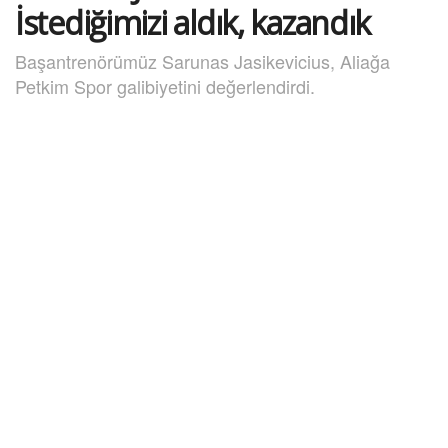
İstediğimizi aldık, kazandık
Başantrenörümüz Sarunas Jasikevicius, Aliağa
Petkim Spor galibiyetini değerlendirdi.
6 Ekim 2025