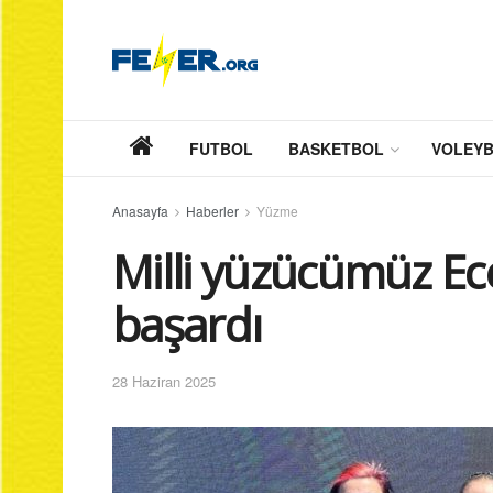
FUTBOL
BASKETBOL
VOLEY
Anasayfa
Haberler
Yüzme
Milli yüzücümüz Ece
başardı
28 Haziran 2025