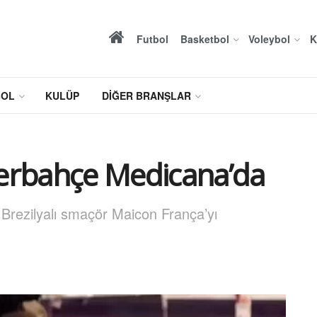
Futbol
Basketbol
Voleybol
K
BOL
KULÜP
DIĞER BRANŞLAR
erbahçe Medicana’da
Brezilyalı smaçör Maicon França’yı