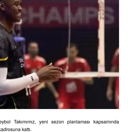
ybol Takımımız, yeni sezon planlaması kapsamında
kadrosuna kattı.