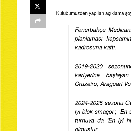
Kulübümüzden yapılan açıklama şöy
Fenerbahçe Medicana
planlaması kapsamın
kadrosuna kattı.
2019-2020 sezonu
kariyerine başlaya
Cruzeiro, Araguari Vol
2024-2025 sezonu Gü
iyi blok smaçör’, ‘En
turnuva da ‘En iyi 
olmuştur.