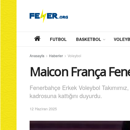
FUTBOL
BASKETBOL
VOLEY
Anasayfa
Haberler
Voleybol
Maicon França Fen
Fenerbahçe Erkek Voleybol Takımımız, 
kadrosuna kattığını duyurdu.
12 Haziran 2025