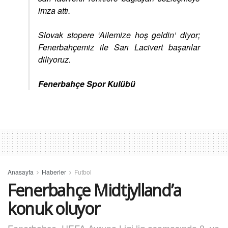
imza attı.
Slovak stopere ‘Ailemize hoş geldin’ diyor;
Fenerbahçemiz ile Sarı Lacivert başarılar
diliyoruz.
Fenerbahçe Spor Kulübü
Anasayfa
Haberler
Futbol
Fenerbahçe Midtjylland’a
konuk oluyor
Fenerbahçe, UEFA Avrupa Ligi lig aşamasında 8. ve