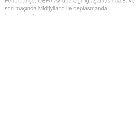
son maçında Midtjylland ile deplasmanda
karşılaşacak.
30 Ocak 2025
Fenerbahçemiz, bu sezon yeni formatın uygulandığı UEFA
Avrupa Ligi lig aşamasında 8. ve son maçına çıkıyor. Futbol