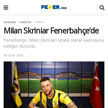
Anasayfa
Haberler
Futbol
Milan Skriniar Fenerbahçe’de
Fenerbahçe, Milan Skriniar'ı kiralık olarak kadrosuna
kattığını duyurdu.
30 Ocak 2025