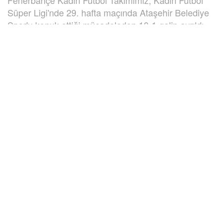
Fenerbahçe Kadın Futbol Takımımız, Kadın Futbol
Süper Ligi'nde 29. hafta maçında Ataşehir Belediye
Spor'u konuk ettiği mücadeleden 10-1 galip ayrıldı.
28 Nisan 2024
Fenerbahçe Petrol Ofisi Kadın Futbol Takımımız, Turkcell
Kadın Futbol Süper Ligi’nde 29. hafta maçında Ataşehir