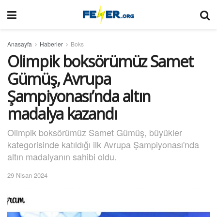
Anasayfa
Haberler
Boks
Olimpik boksörümüz Samet
Gümüş, Avrupa
Şampiyonası’nda altın
madalya kazandı
Olimpik boksörümüz Samet Gümüş, büyükler
kategorisinde katıldığı ilk Avrupa Şampiyonası'nda
altın madalyanın sahibi oldu.
29 Nisan 2024