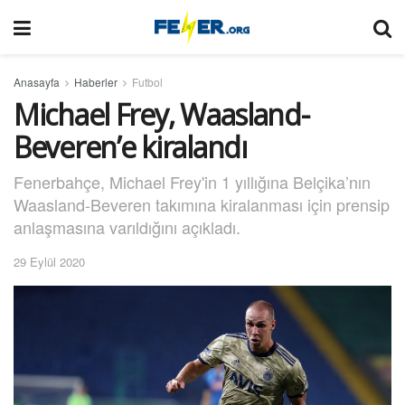
Anasayfa
Haberler
Futbol
Michael Frey, Waasland-
Beveren’e kiralandı
Fenerbahçe, Michael Frey'in 1 yıllığına Belçika’nın
Waasland-Beveren takımına kiralanması için prensip
anlaşmasına varıldığını açıkladı.
29 Eylül 2020