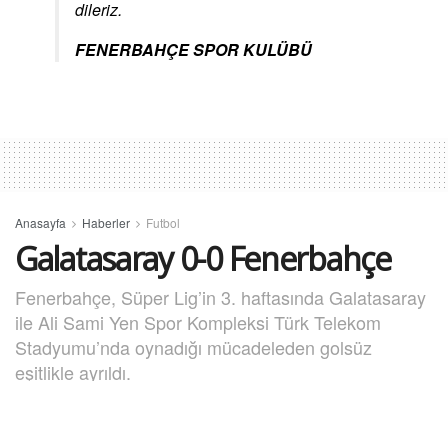
dileriz.
FENERBAHÇE SPOR KULÜBÜ
Anasayfa
Haberler
Futbol
Galatasaray 0-0 Fenerbahçe
Fenerbahçe, Süper Lig’in 3. haftasında Galatasaray
ile Ali Sami Yen Spor Kompleksi Türk Telekom
Stadyumu’nda oynadığı mücadeleden golsüz
eşitlikle ayrıldı.
27 Eylül 2020