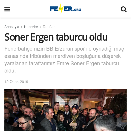
Anasayfa
Haberler
Taraftar
Soner Ergen taburcu oldu
Fenerbahçemizin BB Erzurumspor ile oynadığı maç
esnasında tribünden merdiven boşluğuna düşerek
yaralanan taraftarımız Emre Soner Ergen taburcu
oldu.
12 Ocak 2019