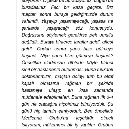
ediyorum. O gece de buradaydınız, bugün de
buradasınız. Feci bir kaza geçirdi. Biz
maçtan sonra buraya geldiğimizde durum
vahimdi. Yaşayıp yaşamayacağı, yaşasa ne
şartlarda yaşayacağı söz konusuydu.
Doğrusunu söylemek gerekirse pek umutlu
değildik. Buraya binlerce taraftar geldi, ailesi
geldi. Ondan sonra şans bize gülmeye
başladı. Niye şans bize gülmeye başladı?
Öncelikle stadımızın dibinde böyle birinci
sınıf bir hastanenin bulunması. Buna mukabil
doktorlarımızın, maçtan dolayı tüm bu etraf
kapalı olmasına rağmen bir şekilde
hastaneye ulaşıp en kısa zamanda
müdahale edebilmeleri. Buna rağmen ilk 3-4
gün ne olacağını hiçbirimiz bilmiyorduk. Şu
günü hiç tahmin etmiyorduk. Ben öncelikle
Medicana Grubu’na teşekkür etmek
istiyorum, mükemmel bir iş yaptılar. Grubun